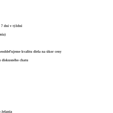
 7 dní v týždni
nia)
(neoddeľujeme kvalitu diela na úkor ceny
 diskusného chatu
 želania