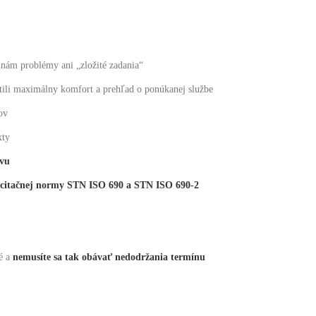
 nám problémy ani „zložité zadania“
tili maximálny komfort a prehľad o ponúkanej službe
ov
xty
tvu
 citačnej normy STN ISO 690 a STN ISO 690-2
é a
nemusíte sa tak obávať nedodržania termínu