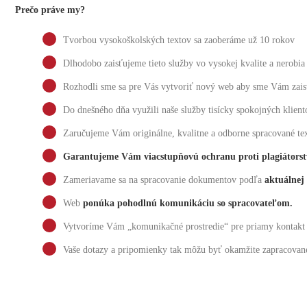
Prečo práve my?
Tvorbou vysokoškolských textov sa zaoberáme už 10 rokov
Dlhodobo zaisťujeme tieto služby vo vysokej kvalite a nerobia
Rozhodli sme sa pre Vás vytvoriť nový web aby sme Vám zais
Do dnešného dňa využili naše služby tisícky spokojných klient
Zaručujeme Vám originálne, kvalitne a odborne spracované te
Garantujeme Vám viacstupňovú ochranu proti plagiátors
Zameriavame sa na spracovanie dokumentov podľa
aktuálnej
Web
ponúka pohodlnú komunikáciu so spracovateľom.
Vytvoríme Vám „komunikačné prostredie“ pre priamy kontakt
Vaše dotazy a pripomienky tak môžu byť okamžite zapracovan