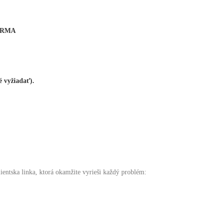
DARMA
 vyžiadať).
lientska linka, ktorá okamžite vyrieši každý problém: