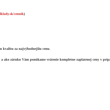
dklady.sk/cennik
)
iu kvalitu za najvýhodnejšiu cenu.
a a ako záruku Vám ponúkame vrátenie kompletne zaplatenej ceny v prípa
.