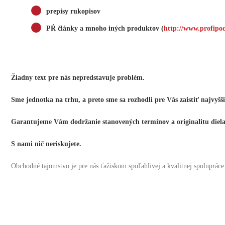
prepisy rukopisov
PŔ články a mnoho iných produktov (
http://www.profipo
Žiadny text pre nás nepredstavuje problém.
Sme jednotka na trhu, a preto sme sa rozhodli pre Vás zaistiť najvyšš
Garantujeme Vám dodržanie stanovených termínov a originalitu diel
S nami nič neriskujete.
Obchodné tajomstvo je pre nás ťažiskom spoľahlivej a kvalitnej spolupráce